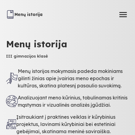
Menų istorija
Togg
Menų istorija
III gimnazijos klasė
Menų istorijos mokymasis padeda mokiniams
gilinti žinias apie įvairias meno epochas ir
kultūras, skatina platesnį pasaulio suvokimą.
Analizuojant meno kūrinius, tobulinamas kritinis
mąstymas ir vizualinės analizės įgūdžiai.
Įsitraukiant į praktines veiklas ir kūrybinius
projektus, lavinami kūrybiniai bei estetiniai
gebėjimai, skatinama meninė saviraiška.